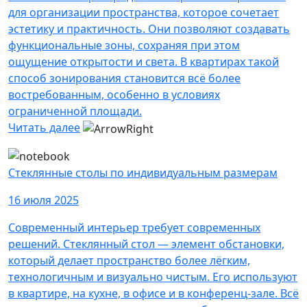
для организации пространства, которое сочетает
эстетику и практичность. Они позволяют создавать
функциональные зоны, сохраняя при этом
ощущение открытости и света. В квартирах такой
способ зонирования становится всё более
востребованным, особенно в условиях
ограниченной площади.
Читать далее
Стеклянные столы по индивидуальным размерам
16 июля 2025
Современный интерьер требует современных
решений. Стеклянный стол — элемент обстановки,
который делает пространство более лёгким,
технологичным и визуально чистым. Его используют
в квартире, на кухне, в офисе и в конференц-зале. Всё